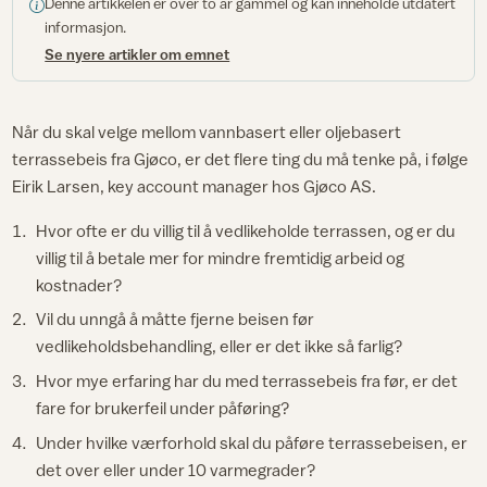
Denne artikkelen er over to år gammel og kan inneholde utdatert
informasjon.
Se nyere artikler om emnet
Når du skal velge mellom vannbasert eller oljebasert
terrassebeis fra Gjøco, er det flere ting du må tenke på, i følge
Eirik Larsen, key account manager hos Gjøco AS.
Hvor ofte er du villig til å vedlikeholde terrassen, og er du
villig til å betale mer for mindre fremtidig arbeid og
kostnader?
Vil du unngå å måtte fjerne beisen før
vedlikeholdsbehandling, eller er det ikke så farlig?
Hvor mye erfaring har du med terrassebeis fra før, er det
fare for brukerfeil under påføring?
Under hvilke værforhold skal du påføre terrassebeisen, er
det over eller under 10 varmegrader?