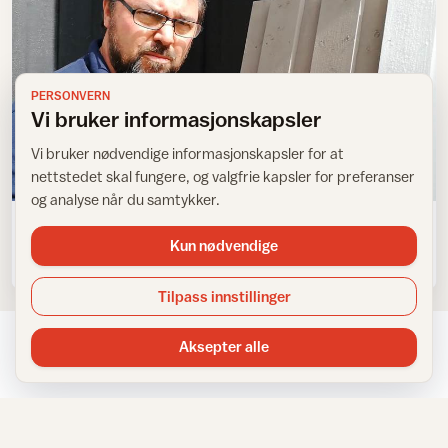
PERSONVERN
Vi bruker informasjonskapsler
Vi bruker nødvendige informasjonskapsler for at
nettstedet skal fungere, og valgfrie kapsler for preferanser
Maling/beis på trehus
og analyse når du samtykker.
Skift farge på huset med et strøk
Kun nødvendige
Tilpass innstillinger
Aksepter alle
NYHETSBREV
Få inspirasjon rett i innboksen