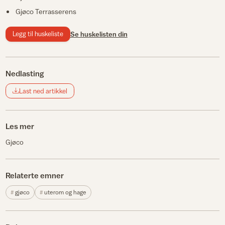
Gjøco Terrasserens
Legg til huskeliste
Se huskelisten din
Nedlasting
Last ned artikkel
Les mer
Gjøco
Relaterte emner
gjøco
uterom og hage