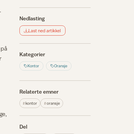
r
Nedlasting
Last ned artikkel
 på
Kategorier
r
Kontor
Oransje
Relaterte emner
kontor
oransje
ge,
Del