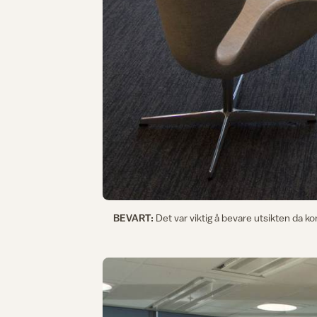
BEVART:
Det var viktig å bevare utsikten da k