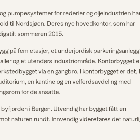
og pumpesystemer for rederier og oljeindustrien ha
hold til Nordsjøen. Deres nye hovedkontor, som har
digstilt sommeren 2015.
ygg på fem etasjer, et underjordisk parkeringsanlegg
haller og et utendørs industriområde. Kontorbygget e
kstedbygget via en gangbro. I kontorbygget er det, i
 auditorium, en kantine og en velferdsavdeling med
gsrom for de ansatte.
ot byfjorden i Bergen. Utvendig har bygget fått en
t naturen rundt. Innvendig videreføres det naturli