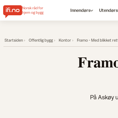
Norsk råd for
Innendørs
Utendørs
hjem og bygg
Startsiden
Offentlig bygg
Kontor
Framo - Med blikket re
Framo 
På Askøy u