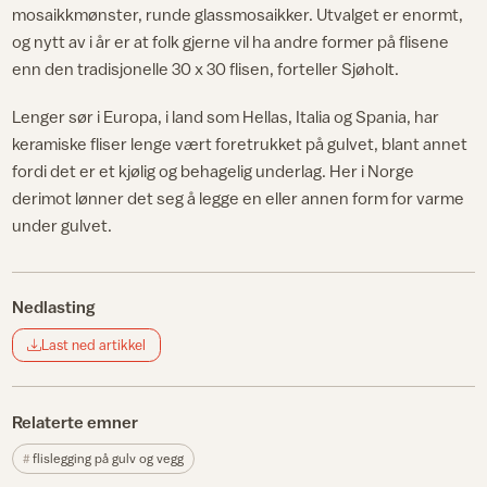
mosaikkmønster, runde glassmosaikker. Utvalget er enormt,
og nytt av i år er at folk gjerne vil ha andre former på flisene
enn den tradisjonelle 30 x 30 flisen, forteller Sjøholt.
Lenger sør i Europa, i land som Hellas, Italia og Spania, har
keramiske fliser lenge vært foretrukket på gulvet, blant annet
fordi det er et kjølig og behagelig underlag. Her i Norge
derimot lønner det seg å legge en eller annen form for varme
under gulvet.
Nedlasting
Last ned artikkel
Relaterte emner
flislegging på gulv og vegg