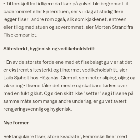
- Til forskjell fra tidligere da fliser på gulvet ble begrenset til
baderommet eller kjellerstuen, ser vi i dag at stadig flere
legger fliser i andre rom også, slik som kjøkkenet, entreen
eller til og med stuen og soverommet, sier Morten Strand fra
Flisekompaniet.
Slitesterkt, hygienisk og vedlikeholdsfritt
- En av de største fordelene med et flisebelagt gulv er at det
er ekstremt slitesterkt og tilnærmet vedlikeholdsfritt, sier
Laila Sjøholt hos Höganäs. Glem alt som heter sliping, oljing og
lakkering - flisene tåler det meste og skal bare tørkes over
med en fuktig klut. Og siden skitt ikke "setter" seg i flisene på
samme måte som mange andre underlag, er gulvet svært
rengjøringsvennlig og hygienisk.
Nye former
Rektangulære fliser, store kvadrater, keramiske fliser med