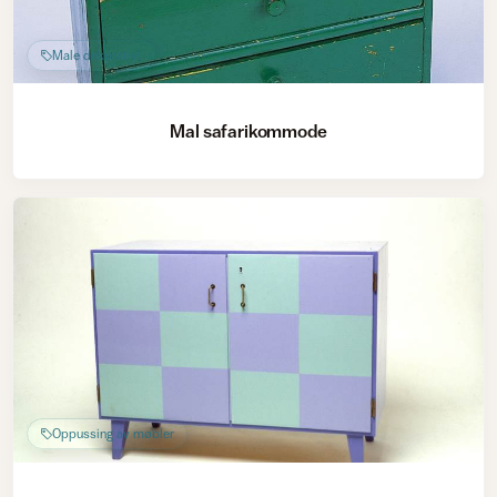
Male dekorativt
Mal safarikommode
Oppussing av møbler