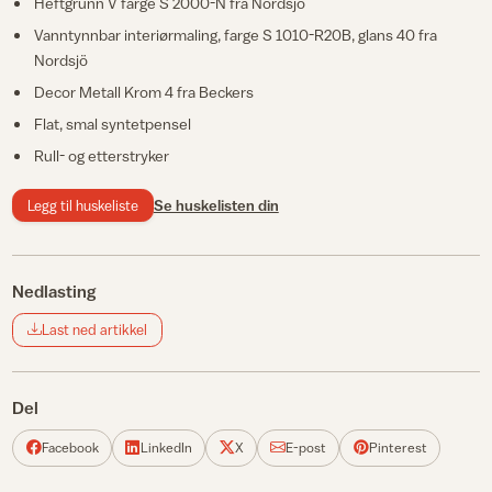
Heftgrunn V farge S 2000-N fra Nordsjö
Vanntynnbar interiørmaling, farge S 1010-R20B, glans 40 fra
Nordsjö
Decor Metall Krom 4 fra Beckers
Flat, smal syntetpensel
Rull- og etterstryker
Legg til huskeliste
Se huskelisten din
Nedlasting
Last ned artikkel
Del
Facebook
LinkedIn
X
E-post
Pinterest