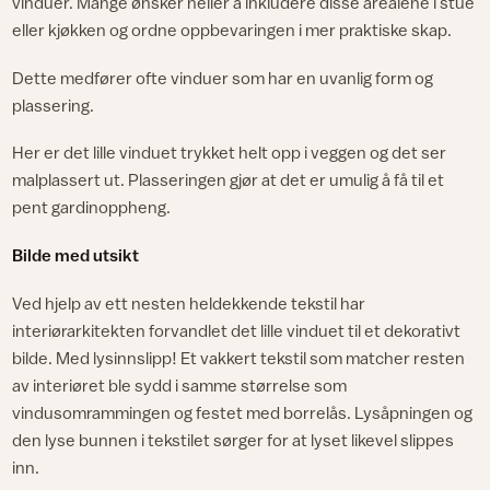
vinduer. Mange ønsker heller å inkludere disse arealene i stue
eller kjøkken og ordne oppbevaringen i mer praktiske skap.
Dette medfører ofte vinduer som har en uvanlig form og
plassering.
Her er det lille vinduet trykket helt opp i veggen og det ser
malplassert ut. Plasseringen gjør at det er umulig å få til et
pent gardinoppheng.
Bilde med utsikt
Ved hjelp av ett nesten heldekkende tekstil har
interiørarkitekten forvandlet det lille vinduet til et dekorativt
bilde. Med lysinnslipp! Et vakkert tekstil som matcher resten
av interiøret ble sydd i samme størrelse som
vindusomrammingen og festet med borrelås. Lysåpningen og
den lyse bunnen i tekstilet sørger for at lyset likevel slippes
inn.