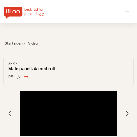
Norsk råd for
hjem og bygg
Startsiden
Video
SERIE
Male paneltak med rull
DEL 1/2