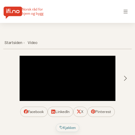
Norsk råd for
hjem og bygg
Startsiden
Video
Facebook
LinkedIn
X
Pinterest
Kjøkken