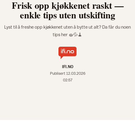
Frisk opp kjøkkenet raskt —
enkle tips uten utskifting
Lyst til å freshe opp kjøkkenet uten å bytte ut alt? Da får du noen
tips her 🧽💦🧹
IFI.NO
Publisert
12.03.2026
02:57