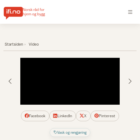
Norsk råd for
hjem og bygg
Startsiden
Video
Facebook
LinkedIn
X
Pinterest
Vask og rengjøring