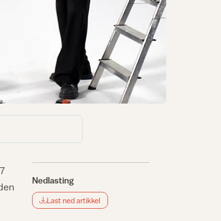
07
Nedlasting
iden
Last ned artikkel