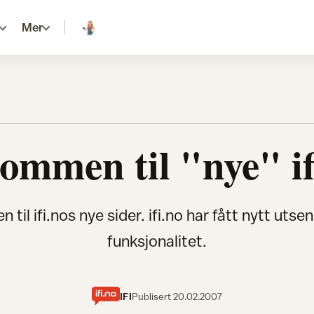
Mer
ommen til "nye" if
til ifi.nos nye sider. ifi.no har fått nytt uts
funksjonalitet.
IFI
Publisert
20.02.2007