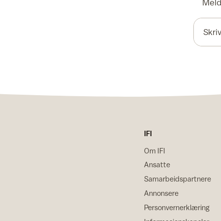
Meld 
IFI
Om IFI
Ansatte
Samarbeidspartnere
Annonsere
Personvernerklæring