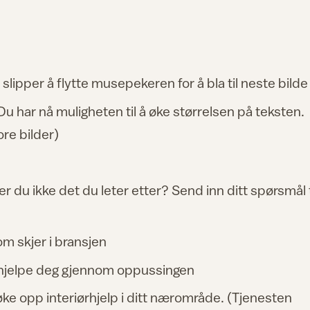
 slipper å flytte musepekeren for å bla til neste bilde
 Du har nå muligheten til å øke størrelsen på teksten.
ore bilder)
ner du ikke det du leter etter? Send inn ditt spørsmål t
om skjer i bransjen
l hjelpe deg gjennom oppussingen
øke opp interiørhjelp i ditt nærområde. (Tjenesten