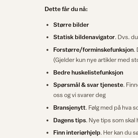
Dette får du nå:
Større bilder
Statisk bildenavigator
. Dvs. du
Forstørre/forminskefunksjon
.
(Gjelder kun nye artikler med st
Bedre huskelistefunksjon
Spørsmål & svar tjeneste
. Fin
oss og vi svarer deg
Bransjenytt
. Følg med på hva s
Dagens tips
. Nye tips som ska
Finn interiørhjelp
. Her kan du s