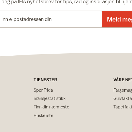
deg på IFIs nyhetsbrev for tips, råd og inspirasjon til hj
E-postadresse
Meld me
TJENESTER
VÅRE NE
Spør Frida
Fargemag
Bransjestatistikk
Gulvfakta
Finn din nærmeste
Tapetfak
Huskeliste