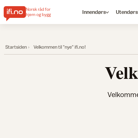
Norsk råd for
Innendørs
Utendørs
hjem og bygg
Startsiden
Velkommen til "nye" ifi.no!
Velk
Velkommen 