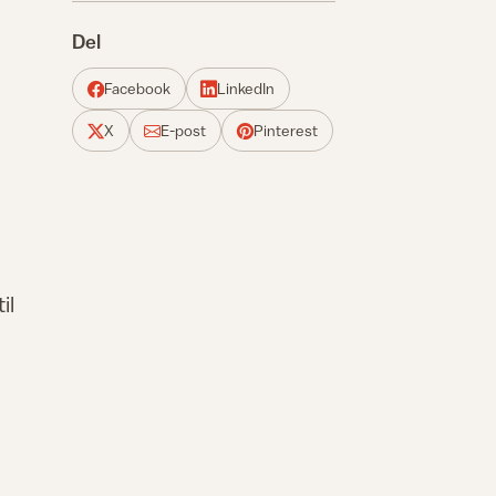
Del
Facebook
LinkedIn
X
E-post
Pinterest
il