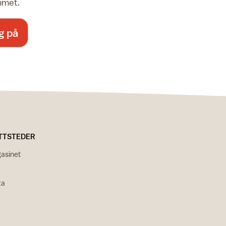
emmet.
g på
TTSTEDER
asinet
ta