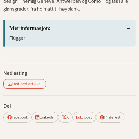
design – nemlig Genève, Antwerpen og Como – og fås i alle
glansgrader, fra helmatt til høyblank.
Mer informasjon:
Flügger
Nedlasting
Last ned artikkel
Del
Facebook
LinkedIn
X
E-post
Pinterest