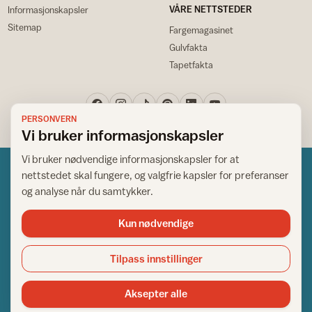
VÅRE NETTSTEDER
Informasjonskapsler
Sitemap
Fargemagasinet
Gulvfakta
Tapetfakta
PERSONVERN
Vi bruker informasjonskapsler
Vi bruker nødvendige informasjonskapsler for at
nettstedet skal fungere, og valgfrie kapsler for preferanser
og analyse når du samtykker.
Kun nødvendige
Norsk råd for hjem og bygg
Copyright © 1995-2026. All Rights Reserved.
Tilpass innstillinger
Ansvarlig redaktør: Helge Bod Vangen
Adm. direktør: Helge Bod Vangen
Aksepter alle
Utgiver: IFI - Norsk råd for hjem og bygg