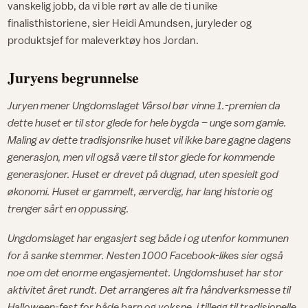
vanskelig jobb, da vi ble rørt av alle de ti unike
finalisthistoriene, sier Heidi Amundsen, juryleder og
produktsjef for maleverktøy hos Jordan.
Juryens begrunnelse
Juryen mener Ungdomslaget Vårsol bør vinne 1.-premien da
dette huset er til stor glede for hele bygda – unge som gamle.
Maling av dette tradisjonsrike huset vil ikke bare gagne dagens
generasjon, men vil også være til stor glede for kommende
generasjoner. Huset er drevet på dugnad, uten spesielt god
økonomi. Huset er gammelt, ærverdig, har lang historie og
trenger sårt en oppussing.
Ungdomslaget har engasjert seg både i og utenfor kommunen
for å sanke stemmer. Nesten 1000 Facebook-likes sier også
noe om det enorme engasjementet. Ungdomshuset har stor
aktivitet året rundt. Det arrangeres alt fra håndverksmesse til
Halloween-fest for både barn og voksne, i tillegg til tradisjonelle