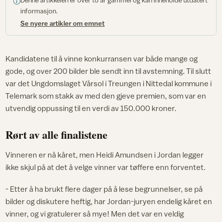
Denne artikkelen er over to år gammel og kan inneholde utdatert
informasjon.
Se nyere artikler om emnet
Kandidatene til å vinne konkurransen var både mange og
gode, og over 200 bilder ble sendt inn til avstemning. Til slutt
var det Ungdomslaget Vårsol i Treungen i Nittedal kommune i
Telemark som stakk av med den gjeve premien, som var en
utvendig oppussing til en verdi av 150.000 kroner.
Rørt av alle finalistene
Vinneren er nå kåret, men Heidi Amundsen i Jordan legger
ikke skjul på at det å velge vinner var tøffere enn forventet.
- Etter å ha brukt flere dager på å lese begrunnelser, se på
bilder og diskutere heftig, har Jordan-juryen endelig kåret en
vinner, og vi gratulerer så mye! Men det var en veldig