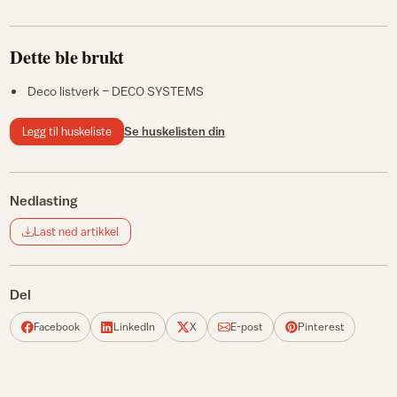
Dette ble brukt
Deco listverk – DECO SYSTEMS
Legg til huskeliste
Se huskelisten din
Nedlasting
Last ned artikkel
Del
Facebook
LinkedIn
X
E-post
Pinterest