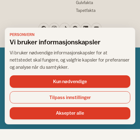
Gulvfakta
Tapetfakta
PERSONVERN
Vi bruker informasjonskapsler
Vi bruker nødvendige informasjonskapsler for at
nettstedet skal fungere, og valgfrie kapsler for preferanser
og analyse når du samtykker.
Kun nødvendige
Norsk råd for hjem og bygg
Copyright © 1995-2026. All Rights Reserved.
Tilpass innstillinger
Ansvarlig redaktør: Helge Bod Vangen
Adm. direktør: Helge Bod Vangen
Aksepter alle
Utgiver: IFI - Norsk råd for hjem og bygg