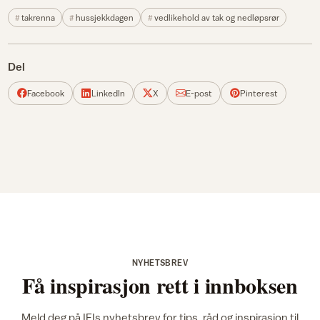
takrenna
hussjekkdagen
vedlikehold av tak og nedløpsrør
Del
Facebook
LinkedIn
X
E-post
Pinterest
NYHETSBREV
Få inspirasjon rett i innboksen
Meld deg på IFIs nyhetsbrev for tips, råd og inspirasjon til