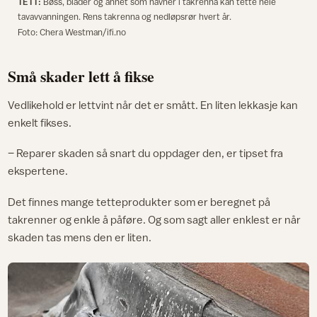
TETT:
Bøss, blader og annet som havner i takrenna kan tette hele
tavavvanningen. Rens takrenna og nedløpsrør hvert år.
Foto: Chera Westman/ifi.no
Små skader lett å fikse
Vedlikehold er lettvint når det er smått. En liten lekkasje kan
enkelt fikses.
– Reparer skaden så snart du oppdager den, er tipset fra
ekspertene.
Det finnes mange tetteprodukter som er beregnet på
takrenner og enkle å påføre. Og som sagt aller enklest er når
skaden tas mens den er liten.