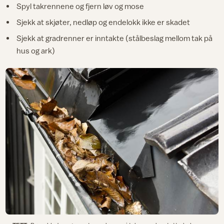
Spyl takrennene og fjern løv og mose
Sjekk at skjøter, nedløp og endelokk ikke er skadet
Sjekk at gradrenner er inntakte (stålbeslag mellom tak på
hus og ark)