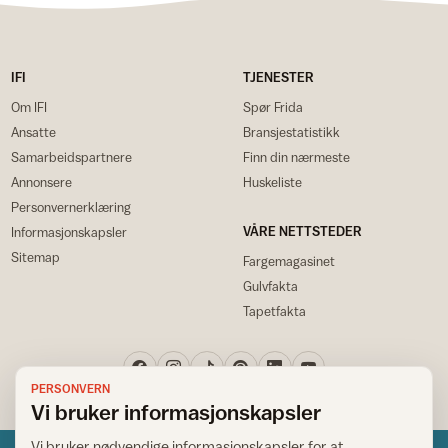
IFI
TJENESTER
Om IFI
Spør Frida
Ansatte
Bransjestatistikk
Samarbeidspartnere
Finn din nærmeste
Annonsere
Huskeliste
Personvernerklæring
VÅRE NETTSTEDER
Informasjonskapsler
Sitemap
Fargemagasinet
Gulvfakta
Tapetfakta
PERSONVERN
Vi bruker informasjonskapsler
Vi bruker nødvendige informasjonskapsler for at