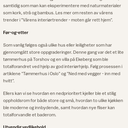
samtidig som man kan eksperimentere med naturmaterialer
som kork, strå og bambus. Les mer om resten av vårens
trender i "Vårens interiørtrender - moten går rett hjem".
Før-og-etter
Som vanlig følges også ulike hus eller leiligheter som har
gjennomgått store oppgraderinger. Denne gang var det et lite
tømmerhus på Torshov og en villa på Ekeberg som ble
totalforandret ved hjelp av god interiørhjelp. Følg prosessen i
artiklene "Tømmerhus i Oslo" og "Ned med vegger - inn med
hvitt".
Ellers kan vi se hvordan en nedprioritert kjeller ble et stilig
oppholdsrom for både store og små, hvordan to ulike kjøkken
ble moderne og innbydende, samt hvordan nye fliser kan
totalforvandle et baderom.
Utvendig vedlikehold