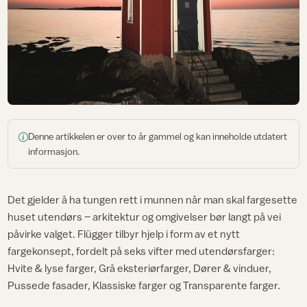
Denne artikkelen er over to år gammel og kan inneholde utdatert
informasjon.
Det gjelder å ha tungen rett i munnen når man skal fargesette
huset utendørs – arkitektur og omgivelser bør langt på vei
påvirke valget. Flügger tilbyr hjelp i form av et nytt
fargekonsept, fordelt på seks vifter med utendørsfarger:
Hvite & lyse farger, Grå eksteriørfarger, Dører & vinduer,
Pussede fasader, Klassiske farger og Transparente farger.