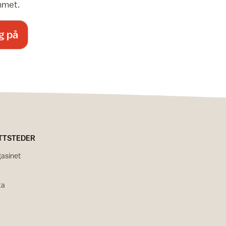
emmet.
g på
TTSTEDER
asinet
ta