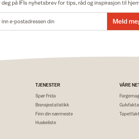
deg på IFIs nyhetsbrev for tips, råd og inspirasjon til hj
E-postadresse
Meld me
TJENESTER
VÅRE NE
Spør Frida
Fargemag
Bransjestatistikk
Gulvfakta
Finn din nærmeste
Tapetfak
Huskeliste