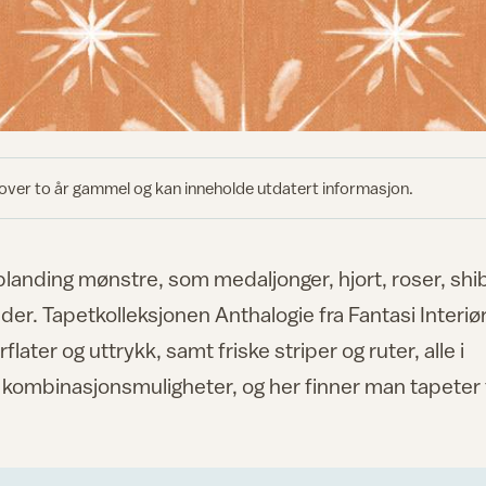
 over to år gammel og kan inneholde utdatert informasjon.
landing mønstre, som medaljonger, hjort, roser, shib
der. Tapetkolleksjonen Anthalogie fra Fantasi Interiø
later og uttrykk, samt friske striper og ruter, alle i
e kombinasjonsmuligheter, og her finner man tapeter t