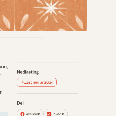
ori,
Nedlasting
r
Last ned artikkel
il
Del
Facebook
LinkedIn