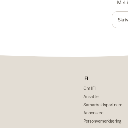
Meld 
IFI
Om IFI
Ansatte
Samarbeidspartnere
Annonsere
Personvernerklæring