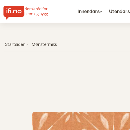
Norsk råd for
Innendørs
Utendørs
hjem og bygg
Startsiden
Mønstermiks