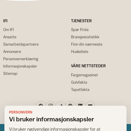
IFI
TJENESTER
Om IFI
Spør Frida
Ansatte
Bransjestatistikk
Samarbeidspartnere
Finn din nærmeste
Annonsere
Huskeliste
Personvernerklæring
VÅRE NETTSTEDER
Informasjonskapsler
Sitemap
Fargemagasinet
Gulvfakta
Tapetfakta
PERSONVERN
Vi bruker informasjonskapsler
Vi bruker nødvendige informasjonskapsler for at