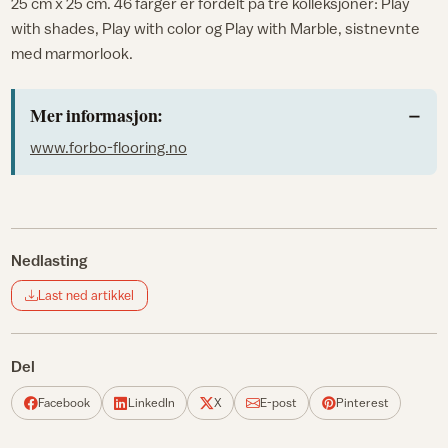
25 cm x 25 cm. 46 farger er fordelt på tre kolleksjoner: Play
with shades, Play with color og Play with Marble, sistnevnte
med marmorlook.
Mer informasjon:
www.forbo-flooring.no
Nedlasting
Last ned artikkel
Del
Facebook
LinkedIn
X
E-post
Pinterest