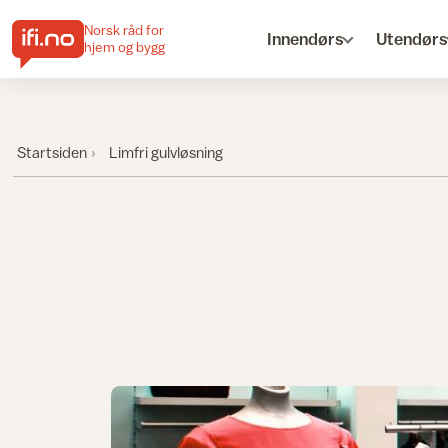
Norsk råd for
Innendørs
Utendørs
hjem og bygg
Startsiden
Limfri gulvløsning