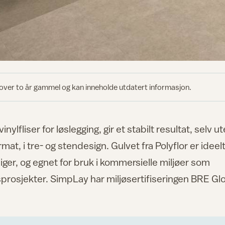
 over to år gammel og kan inneholde utdatert informasjon.
fliser for løslegging, gir et stabilt resultat, selv u
mat, i tre- og stendesign. Gulvet fra Polyflor er ideelt 
liger, og egnet for bruk i kommersielle miljøer som
gsprosjekter. SimpLay har miljøsertifiseringen BRE Gl