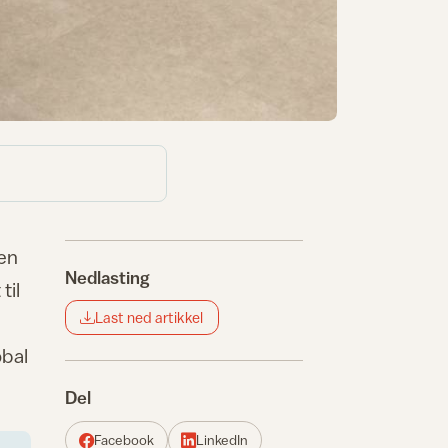
ten
Nedlasting
til
Last ned artikkel
obal
Del
Facebook
LinkedIn