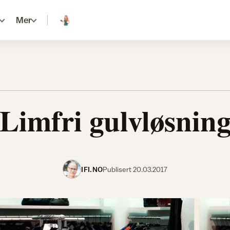
Mer
Limfri gulvløsnin
IFI.NO
Publisert
20.03.2017