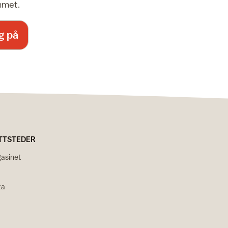
emmet.
g på
TTSTEDER
asinet
ta