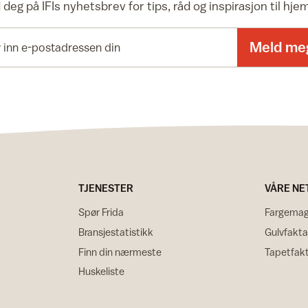
deg på IFIs nyhetsbrev for tips, råd og inspirasjon til hj
E-postadresse
Meld me
TJENESTER
VÅRE NE
Spør Frida
Fargemag
Bransjestatistikk
Gulvfakta
Finn din nærmeste
Tapetfak
Huskeliste