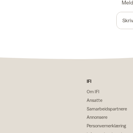
Meld 
IFI
Om IFI
Ansatte
Samarbeidspartnere
Annonsere
Personvernerklæring