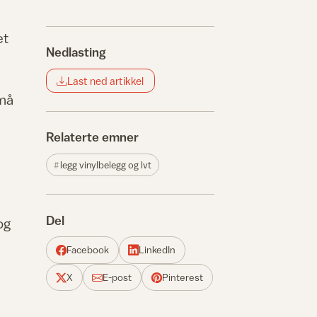
et
Nedlasting
.
Last ned artikkel
 må
Relaterte emner
,
legg vinylbelegg og lvt
Del
og
Facebook
LinkedIn
X
E-post
Pinterest