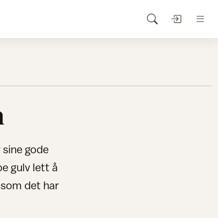
m
v sine gode
e gulv lett å
 som det har