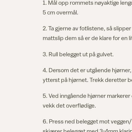
1. Mål opp rommets nøyaktige leng
5 cm overmål.
2. Ta gjerne av fotlistene, så slippe
mattslip dem så er de klare for en 
3. Rull belegget ut på gulvet.
4. Dersom det er utgående hjørner, g
ytterst på hjørnet. Trekk deretter bel
5. Ved inngående hjørner markerer 
vekk det overflødige.
6. Press ned belegget mot veggen/l
skjærer belegget med 3-4mm klarin