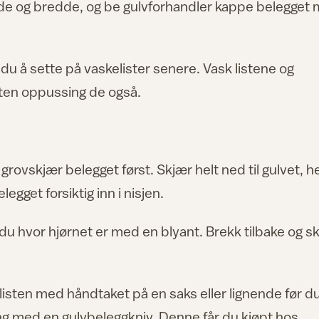
de og bredde, og be gulvforhandler kappe belegget
r du å sette på vaskelister senere. Vask listene og
liten oppussing de også.
rovskjær belegget først. Skjær helt ned til gulvet, he
egget forsiktig inn i nisjen.
du hvor hjørnet er med en blyant. Brekk tilbake og s
isten med håndtaket på en saks eller lignende før d
g med en gulvbeleggkniv. Denne får du kjøpt hos