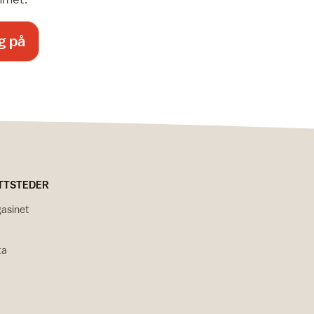
g på
TTSTEDER
asinet
ta