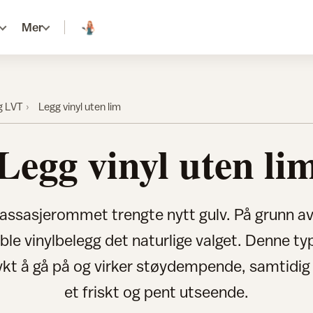
Mer
g LVT
Legg vinyl uten lim
Legg vinyl uten li
massasjerommet trengte nytt gulv. På grunn a
le vinylbelegg det naturlige valget. Denne typ
ykt å gå på og virker støydempende, samtidig
et friskt og pent utseende.