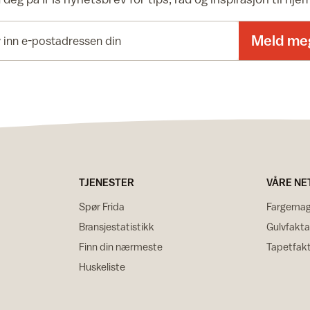
E-postadresse
Meld me
TJENESTER
VÅRE NE
Spør Frida
Fargemag
Bransjestatistikk
Gulvfakta
Finn din nærmeste
Tapetfak
Huskeliste