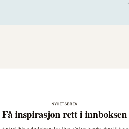
NYHETSBREV
Få inspirasjon rett i innboksen
deg på IFIs nyhetsbrev for tips, råd og inspirasjon til hj