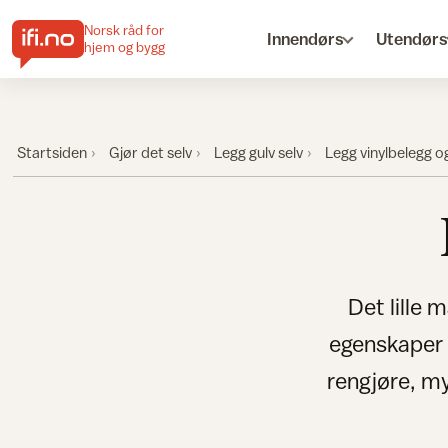
Norsk råd for
Innendørs
Utendørs
hjem og bygg
Startsiden
Gjør det selv
Legg gulv selv
Legg vinylbelegg o
Det lille 
egenskaper b
rengjøre, m