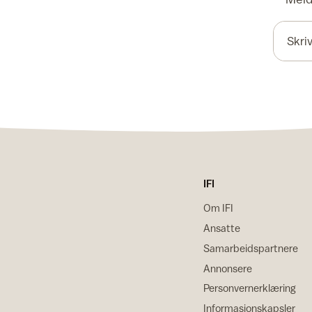
IFI
Om IFI
Ansatte
Samarbeidspartnere
Annonsere
Personvernerklæring
Informasjonskapsler