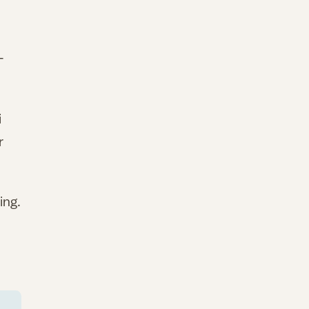
-
i
r
ing.