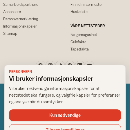
Samarbeidspartnere
Finn din nærmeste
Annonsere
Huskeliste
Personvernerklæring
VÅRE NETTSTEDER
Informasjonskapsler
Sitemap
Fargemagasinet
Gulvfakta
Tapetfakta
PERSONVERN
Vi bruker informasjonskapsler
Vi bruker nødvendige informasjonskapsler for at
nettstedet skal fungere, og valgfrie kapsler for preferanser
og analyse når du samtykker.
Kun nødvendige
Norsk råd for hjem og bygg
Copyright © 1995-2026. All Rights Reserved.
Tilpass innstillinger