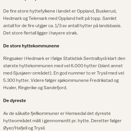
De fire store hyttefylkene i landet er Oppland, Buskerud,
Hedmark og Telemark med Oppland helt på topp. Samlet
antall for de fire utgjør ca. 1/3 av antall hytter på landsbasis.
Det store flertall ligger i høyere strøk.
De store hyttekommunene
Ringsaker i Hedmark er i følge Statistisk Sentralbyrå klart den
største hyttekommunen med vel 6.000 hytter (blant annet
med Sjusjøen-området). En god nummer to er Trysil med vel
5.300 hytter. Videre følger sjøkommunene Fredrikstad og
Hvaler, Ringerike og Sandefjord.
De dyreste
Av de såkalte fjellkommuner er Hemsedal det dyreste
hytteområdet målt i gjennomsnitt pr. hytte. Deretter følger
Øyer/Hafjell og Trysil.