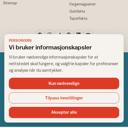
Sitemap
Fargemagasinet
Gulvfakta
Tapetfakta
PERSONVERN
Vi bruker informasjonskapsler
Vi bruker nødvendige informasjonskapsler for at
nettstedet skal fungere, og valgfrie kapsler for preferanser
og analyse når du samtykker.
Kun nødvendige
Norsk råd for hjem og bygg
Copyright © 1995-2026. All Rights Reserved.
Tilpass innstillinger
Ansvarlig redaktør: Helge Bod Vangen
Adm. direktør: Helge Bod Vangen
Aksepter alle
Utgiver: IFI - Norsk råd for hjem og bygg