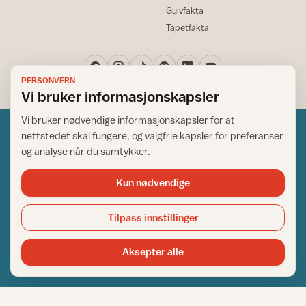
Gulvfakta
Tapetfakta
PERSONVERN
Vi bruker informasjonskapsler
Vi bruker nødvendige informasjonskapsler for at
nettstedet skal fungere, og valgfrie kapsler for preferanser
og analyse når du samtykker.
Kun nødvendige
Norsk råd for hjem og bygg
Copyright © 1995-2026. All Rights Reserved.
Tilpass innstillinger
Ansvarlig redaktør: Helge Bod Vangen
Adm. direktør: Helge Bod Vangen
Aksepter alle
Utgiver: IFI - Norsk råd for hjem og bygg