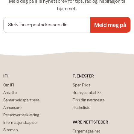
Meld deg på IFIs nyhetsbrev for tips, råd og inspirasjon til
hjemmet.
E-postadresse
Meld meg på
IFI
TJENESTER
Om IFI
Spør Frida
Ansatte
Bransjestatistikk
Samarbeidspartnere
Finn din nærmeste
Annonsere
Huskeliste
Personvernerklæring
VÅRE NETTSTEDER
Informasjonskapsler
Sitemap
Fargemagasinet