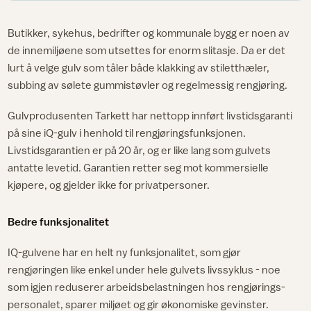
Butikker, sykehus, bedrifter og kommunale bygg er noen av
de innemiljøene som utsettes for enorm slitasje. Da er det
lurt å velge gulv som tåler både klakking av stiletthæler,
subbing av sølete gummistøvler og regelmessig rengjøring.
Gulvprodusenten Tarkett har nettopp innført livstidsgaranti
på sine iQ-gulv i henhold til rengjøringsfunksjonen.
Livstidsgarantien er på 20 år, og er like lang som gulvets
antatte levetid. Garantien retter seg mot kommersielle
kjøpere, og gjelder ikke for privatpersoner.
Bedre funksjonalitet
IQ-gulvene har en helt ny funksjonalitet, som gjør
rengjøringen like enkel under hele gulvets livssyklus - noe
som igjen reduserer arbeidsbelastningen hos rengjørings­
personalet, sparer miljøet og gir økonomiske gevinster.