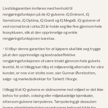
Livstidsgarantien innføres med henhold til
rengjøringsfunksjon på de iQ-gulvene: iQ Eminent, iQ
Gemstone, iQ Optima, iQ Granit og iQ Megalit. iQ-gulvene vil
ved normal bruk i cirka 20 år holde seg like fine gjennom hele
livssyklusen, slik at den opprinnelige og enkle
rengjøringsfunksjonen ivaretas.
- Vi tilbyr denne garantien for at kjøpere skal føle seg trygge
på at den opprinnelige og kostnadseffektive
rengjøringsfunksjonen vil være intakt gjennom hele gulvets
levetid. At vi i tillegg kan tilby et miljøvennlig alternativ for våre
kunder, er noe vi er stolte over, sier Gunnar Øvrebotten,
salgs- og markedsdirektør for Tarkett i Norge.
I tillegg til at iQ-gulvene er skånsomme mot miljøet er det ikke
behov for polish, voksing eller miljøskadelige kjemikaler,
ettersom gulvene tørrpoleres. Tørrpolering gir dessuten
lavere arbeidsbelastning og reduserer behovet både for