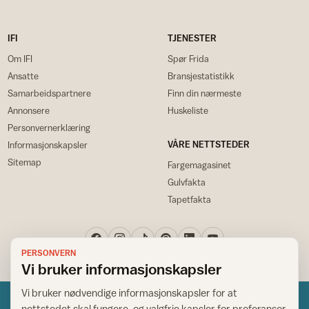
IFI
TJENESTER
Om IFI
Spør Frida
Ansatte
Bransjestatistikk
Samarbeidspartnere
Finn din nærmeste
Annonsere
Huskeliste
Personvernerklæring
VÅRE NETTSTEDER
Informasjonskapsler
Sitemap
Fargemagasinet
Gulvfakta
Tapetfakta
PERSONVERN
Vi bruker informasjonskapsler
Vi bruker nødvendige informasjonskapsler for at
nettstedet skal fungere, og valgfrie kapsler for preferanser