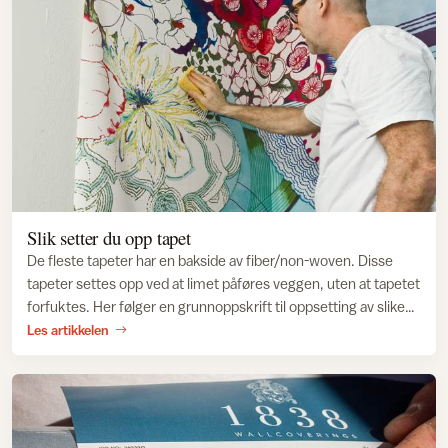
Slik setter du opp tapet
De fleste tapeter har en bakside av fiber/non-woven. Disse
tapeter settes opp ved at limet påføres veggen, uten at tapetet
forfuktes. Her følger en grunnoppskrift til oppsetting av slike
tapeter.
Les artikkelen