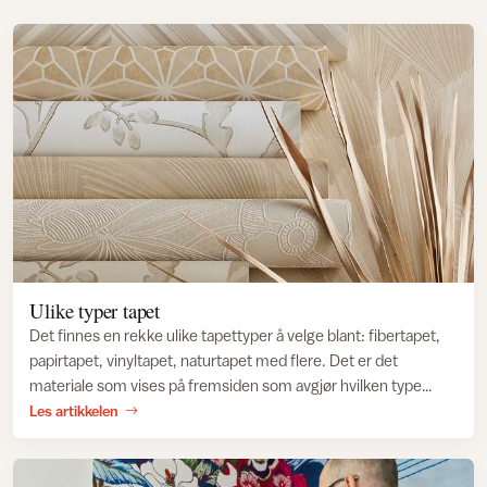
Ulike typer tapet
Det finnes en rekke ulike tapettyper å velge blant: fibertapet,
papirtapet, vinyltapet, naturtapet med flere. Det er det
materiale som vises på fremsiden som avgjør hvilken type
tapet det er, hvordan den ser ut og hvilke egenskaper den har.
Les artikkelen
Men det er baksidematerialet som bestemmer hvordan det
settes opp.