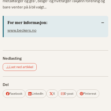
metallfarger og grå-, beige- og hvitfarger i skjønn forening og
bare venter på å bli valgt…
For mer informasjon:
www.beckers.no
Nedlasting
Last ned artikkel
Del
Facebook
LinkedIn
X
E-post
Pinterest