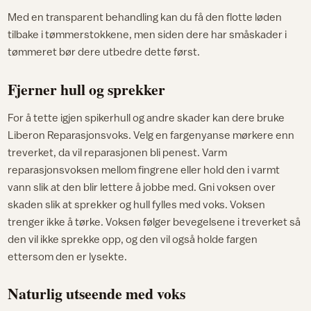
Med en transparent behandling kan du få den flotte løden
tilbake i tømmerstokkene, men siden dere har småskader i
tømmeret bør dere utbedre dette først.
Fjerner hull og sprekker
For å tette igjen spikerhull og andre skader kan dere bruke
Liberon Reparasjonsvoks. Velg en fargenyanse mørkere enn
treverket, da vil reparasjonen bli penest. Varm
reparasjonsvoksen mellom fingrene eller hold den i varmt
vann slik at den blir lettere å jobbe med. Gni voksen over
skaden slik at sprekker og hull fylles med voks. Voksen
trenger ikke å tørke. Voksen følger bevegelsene i treverket så
den vil ikke sprekke opp, og den vil også holde fargen
ettersom den er lysekte.
Naturlig utseende med voks