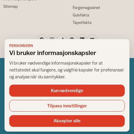
Sitemap
Fargemagasinet
Gulvfakta
Tapetfakta
PERSONVERN
Vi bruker informasjonskapsler
Vi bruker nødvendige informasjonskapsler for at
nettstedet skal fungere, og valgfrie kapsler for preferanser
og analyse når du samtykker.
Kun nødvendige
Norsk råd for hjem og bygg
Copyright © 1995-2026. All Rights Reserved.
Tilpass innstillinger
Ansvarlig redaktør: Helge Bod Vangen
Adm. direktør: Helge Bod Vangen
Aksepter alle
Utgiver: IFI - Norsk råd for hjem og bygg