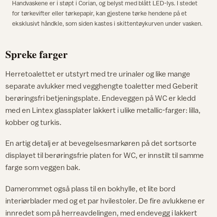
Handvaskene er i støpt i Corian, og belyst med blått LED-lys. I stedet
for tørkevifter eller tørkepapir, kan gjestene tørke hendene på et
eksklusivt håndkle, som siden kastes i skittentøykurven under vasken.
Spreke farger
Herretoalettet er utstyrt med tre urinaler og like mange
separate avlukker med vegghengte toaletter med Geberit
berøringsfri betjeningsplate. Endeveggen på WC er kledd
med en Lintex glassplater lakkert i ulike metallic-farger: lilla,
kobber og turkis.
En artig detalj er at bevegelsesmarkøren på det sortsorte
displayet til berøringsfrie platen for WC, er innstilt til samme
farge som veggen bak.
Damerommet også plass til en bokhylle, et lite bord
interiørblader med og et par hvilestoler. De fire avlukkene er
innredet som på herreavdelingen, med endevegg i lakkert