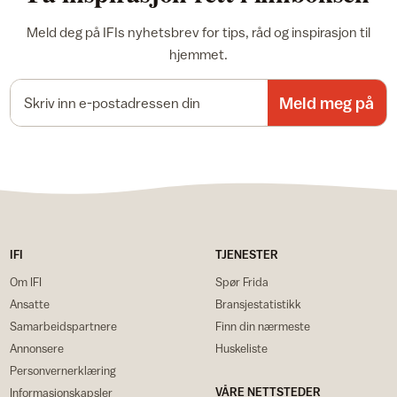
Meld deg på IFIs nyhetsbrev for tips, råd og inspirasjon til
hjemmet.
E-postadresse
Meld meg på
IFI
TJENESTER
Om IFI
Spør Frida
Ansatte
Bransjestatistikk
Samarbeidspartnere
Finn din nærmeste
Annonsere
Huskeliste
Personvernerklæring
VÅRE NETTSTEDER
Informasjonskapsler