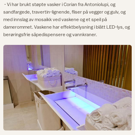
- Vi har brukt støpte vasker i Corian fra Antoniolupi, og
sandfargede, travertin-lignende, fliser på vegger og gulv, og
med innslag av mosaikk ved vaskene og et speil på
damerommet. Vaskene har effektbelysning i blått LED-lys, og
berøringsfrie såpedispensere og vannkraner.