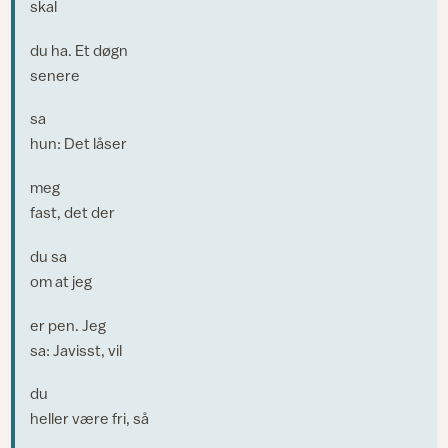
skal
du ha. Et døgn
senere
sa
hun: Det låser
meg
fast, det der
du sa
om at jeg
er pen. Jeg
sa: Javisst, vil
du
heller være fri, så