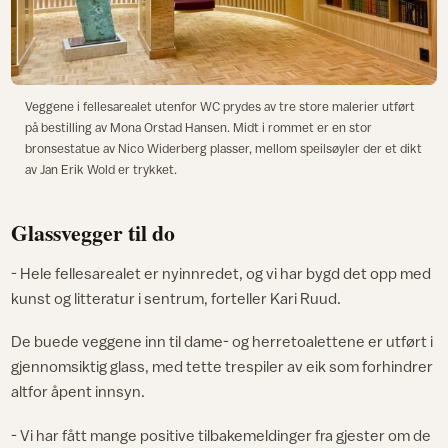
Veggene i fellesarealet utenfor WC prydes av tre store malerier utført
på bestilling av Mona Orstad Hansen. Midt i rommet er en stor
bronsestatue av Nico Widerberg plasser, mellom speilsøyler der et dikt
av Jan Erik Wold er trykket.
Glassvegger til do
- Hele fellesarealet er nyinnredet, og vi har bygd det opp med
kunst og litteratur i sentrum, forteller Kari Ruud.
De buede veggene inn til dame- og herretoalettene er utført i
gjennomsiktig glass, med tette trespiler av eik som forhindrer
altfor åpent innsyn.
- Vi har fått mange positive tilbakemeldinger fra gjester om de