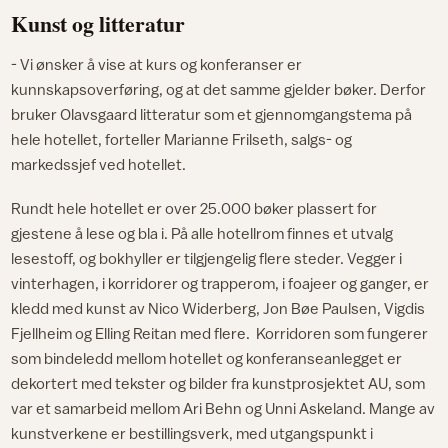
Kunst og litteratur
- Vi ønsker å vise at kurs og konferanser er
kunnskapsoverføring, og at det samme gjelder bøker. Derfor
bruker Olavsgaard litteratur som et gjennomgangstema på
hele hotellet, forteller Marianne Frilseth, salgs- og
markedssjef ved hotellet.
Rundt hele hotellet er over 25.000 bøker plassert for
gjestene å lese og bla i. På alle hotellrom finnes et utvalg
lesestoff, og bokhyller er tilgjengelig flere steder. Vegger i
vinterhagen, i korridorer og trapperom, i foajeer og ganger, er
kledd med kunst av Nico Widerberg, Jon Bøe Paulsen, Vigdis
Fjellheim og Elling Reitan med flere. Korridoren som fungerer
som bindeledd mellom hotellet og konferanseanlegget er
dekortert med tekster og bilder fra kunstprosjektet AU, som
var et samarbeid mellom Ari Behn og Unni Askeland. Mange av
kunstverkene er bestillingsverk, med utgangspunkt i