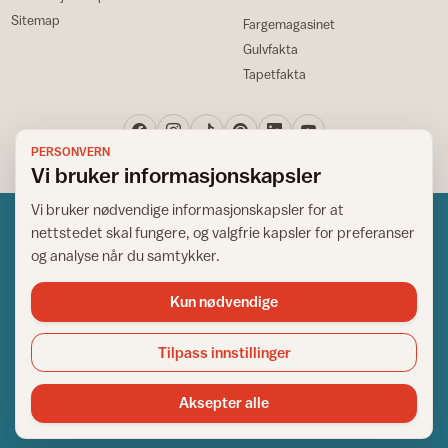
Sitemap
Fargemagasinet
Gulvfakta
Tapetfakta
PERSONVERN
Vi bruker informasjonskapsler
Vi bruker nødvendige informasjonskapsler for at
nettstedet skal fungere, og valgfrie kapsler for preferanser
og analyse når du samtykker.
Kun nødvendige
Norsk råd for hjem og bygg
Copyright © 1995-2026. All Rights Reserved.
Tilpass innstillinger
Ansvarlig redaktør: Helge Bod Vangen
Adm. direktør: Helge Bod Vangen
Aksepter alle
Utgiver: IFI - Norsk råd for hjem og bygg