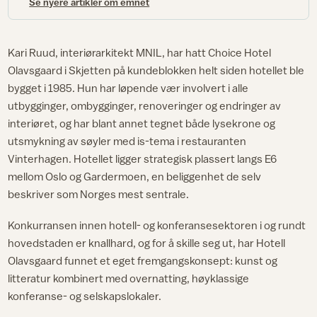
Se nyere artikler om emnet
Kari Ruud, interiørarkitekt MNIL, har hatt Choice Hotel
Olavsgaard i Skjetten på kundeblokken helt siden hotellet ble
bygget i 1985. Hun har løpende vær involvert i alle
utbygginger, ombygginger, renoveringer og endringer av
interiøret, og har blant annet tegnet både lysekrone og
utsmykning av søyler med is-tema i restauranten
Vinterhagen. Hotellet ligger strategisk plassert langs E6
mellom Oslo og Gardermoen, en beliggenhet de selv
beskriver som Norges mest sentrale.
Konkurransen innen hotell- og konferansesektoren i og rundt
hovedstaden er knallhard, og for å skille seg ut, har Hotell
Olavsgaard funnet et eget fremgangskonsept: kunst og
litteratur kombinert med overnatting, høyklassige
konferanse- og selskapslokaler.