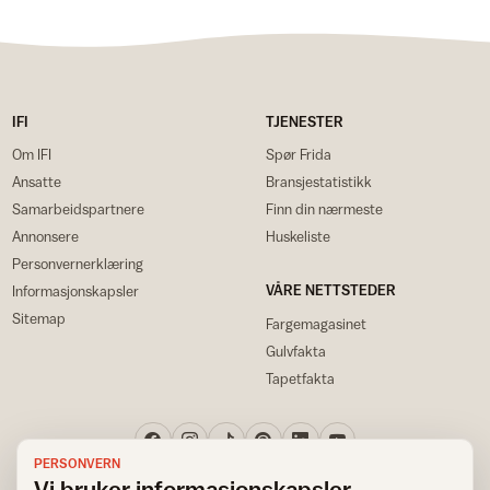
IFI
TJENESTER
Om IFI
Spør Frida
Ansatte
Bransjestatistikk
Samarbeidspartnere
Finn din nærmeste
Annonsere
Huskeliste
Personvernerklæring
VÅRE NETTSTEDER
Informasjonskapsler
Sitemap
Fargemagasinet
Gulvfakta
Tapetfakta
PERSONVERN
Vi bruker informasjonskapsler