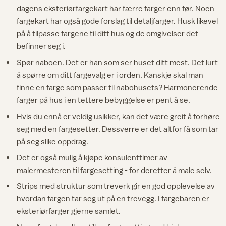
dagens eksteriørfargekart har færre farger enn før. Noen
fargekart har også gode forslag til detaljfarger. Husk likevel
på å tilpasse fargene til ditt hus og de omgivelser det
befinner seg i.
Spør naboen. Det er han som ser huset ditt mest. Det lurt
å spørre om ditt fargevalg er i orden. Kanskje skal man
finne en farge som passer til nabohusets? Harmonerende
farger på hus i en tettere bebyggelse er pent å se.
Hvis du ennå er veldig usikker, kan det være greit å forhøre
seg med en fargesetter. Dessverre er det altfor få som tar
på seg slike oppdrag.
Det er også mulig å kjøpe konsulenttimer av
malermesteren til fargesetting - for deretter å male selv.
Strips med struktur som treverk gir en god opplevelse av
hvordan fargen tar seg ut på en trevegg. I fargebaren er
eksteriørfarger gjerne samlet.