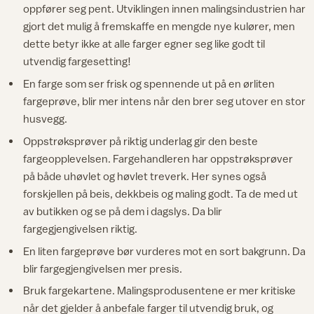
oppfører seg pent. Utviklingen innen malingsindustrien har
gjort det mulig å fremskaffe en mengde nye kulører, men
dette betyr ikke at alle farger egner seg like godt til
utvendig fargesetting!
En farge som ser frisk og spennende ut på en ørliten
fargeprøve, blir mer intens når den brer seg utover en stor
husvegg.
Oppstrøksprøver på riktig underlag gir den beste
fargeopplevelsen. Fargehandleren har oppstrøksprøver
på både uhøvlet og høvlet treverk. Her synes også
forskjellen på beis, dekkbeis og maling godt. Ta de med ut
av butikken og se på dem i dagslys. Da blir
fargegjengivelsen riktig.
En liten fargeprøve bør vurderes mot en sort bakgrunn. Da
blir fargegjengivelsen mer presis.
Bruk fargekartene. Malingsprodusentene er mer kritiske
når det gjelder å anbefale farger til utvendig bruk, og