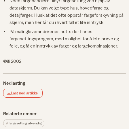
Noen fargehandlere tilbyr fargesetting ved hjelp av
dataskjerm. Du kan velge type hus, hovedfarge og
detaljfarger. Husk at det ofte oppstår fargeforskyvning på
skjerm, men her får du i hvert fall et lite inntrykk.
På malingleverandørenes nettsider finnes
fargesettingsprogram, med mulighet for å lete prøve og
feile, og få en inntrykk av farger og fargekombinasjoner.
©ifi 2002
Nedlasting
Last ned artikkel
Relaterte emner
fargesetting utvendig