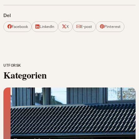
Del
Facebook
LinkedIn
X
E-post
Pinterest
UTFORSK
Kategorien