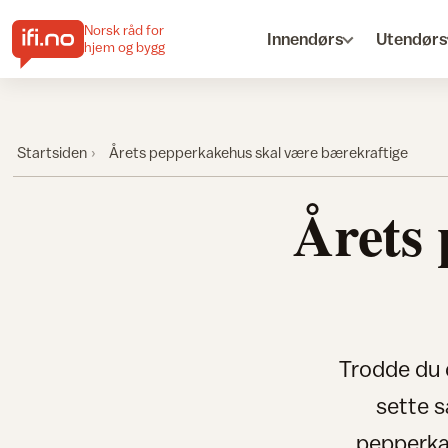
Norsk råd for
Innendørs
Utendørs
hjem og bygg
Startsiden
Årets pepperkakehus skal være bærekraftige
Årets
Trodde du 
sette s
pepperka