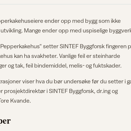
epperkakehuseiere ender opp med bygg som ikke
g utvikling. Mange ender opp med uspiselige byggver
– Pepperkakehus" setter SINTEF Byggforsk fingeren 
hus kan ha svakheter. Vanlige feil er steinharde
ger og tak, feil bindemiddel, melis- og fuktskader.
ustrasjoner viser hva du bør undersøke før du setter i 
 prosjektdirektør i SINTEF Byggforsk, dr.ing og
Tore Kvande.
per