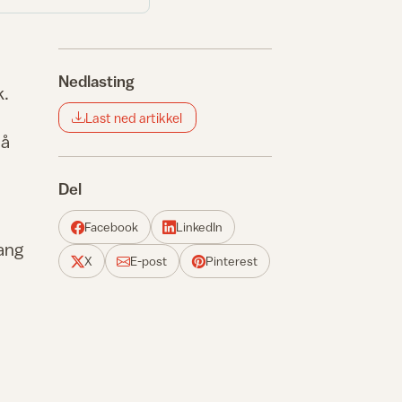
Nedlasting
k.
Last ned artikkel
på
Del
Facebook
LinkedIn
gang
X
E-post
Pinterest