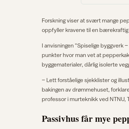
Forskning viser at svært mange p
oppfyller kravene til en bærekrafti
I anvisningen "Spiselige byggverk 
punkter hvor man vet at pepperkake
byggematerialer, dårlig isolerte veg
– Lett forståelige sjekklister og ill
bakingen av drømmehuset, forklarer
professor i murteknikk ved NTNU, 
Passivhus får mye pep