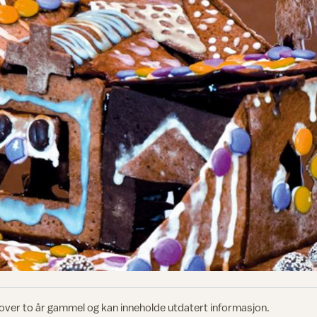
 over to år gammel og kan inneholde utdatert informasjon.