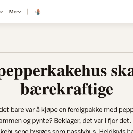
Mer
 pepperkakehus ska
bærekraftige
det bare var å kjøpe en ferdigpakke med pep
ammen og pynte? Beklager, det var i fjor det. I
kehusene bygges som passivhus. Heldigvis h