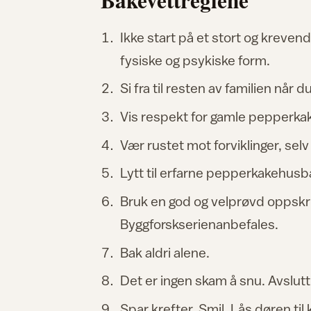
Ikke start på et stort og kreven
fysiske og psykiske form.
Si fra til resten av familien når du
Vis respekt for gamle pepperka
Vær rustet mot forviklinger, selv
Lytt til erfarne pepperkakehusb
Bruk en god og velprøvd oppskri
Byggforskserienanbefales.
Bak aldri alene.
Det er ingen skam å snu. Avslutt 
Spar krefter. Smil. Lås døren ti