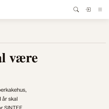
l være
perkakehus,
 år skal
ar SINTEF