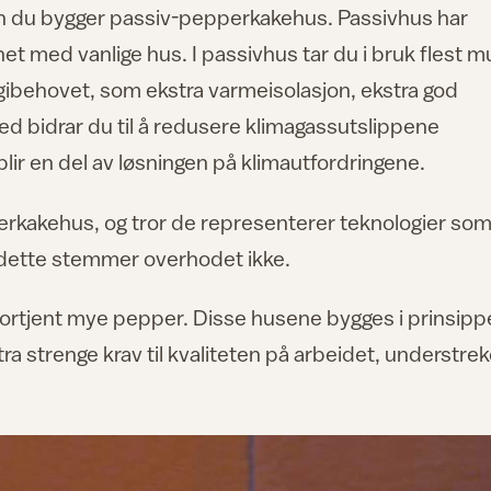
an du bygger passiv-pepperkakehus. Passivhus har
t med vanlige hus. I passivhus tar du i bruk flest mu
rgibehovet, som ekstra varmeisolasjon, ekstra god
d bidrar du til å redusere klimagassutslippene
ir en del av løsningen på klimautfordringene.
erkakehus, og tror de representerer teknologier so
 dette stemmer overhodet ikke.
ortjent mye pepper. Disse husene bygges i prinsipp
ra strenge krav til kvaliteten på arbeidet, understrek