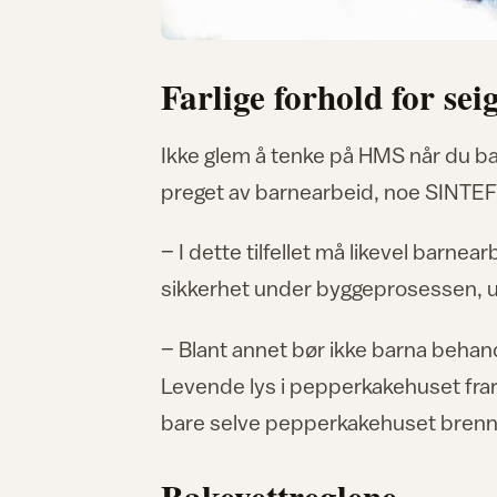
Farlige forhold for se
Ikke glem å tenke på HMS når du b
preget av barnearbeid, noe SINTEF B
– I dette tilfellet må likevel barnear
sikkerhet under byggeprosessen, 
– Blant annet bør ikke barna behan
Levende lys i pepperkakehuset frarå
bare selve pepperkakehuset brenne
Bakevettreglene