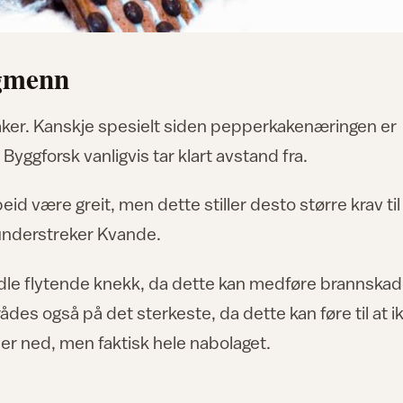
igmenn
aker. Kanskje spesielt siden pepperkakenæringen er
yggforsk vanligvis tar klart avstand fra.
beid være greit, men dette stiller desto større krav til
understreker Kvande.
dle flytende knekk, da dette kan medføre brannskad
des også på det sterkeste, da dette kan føre til at i
r ned, men faktisk hele nabolaget.