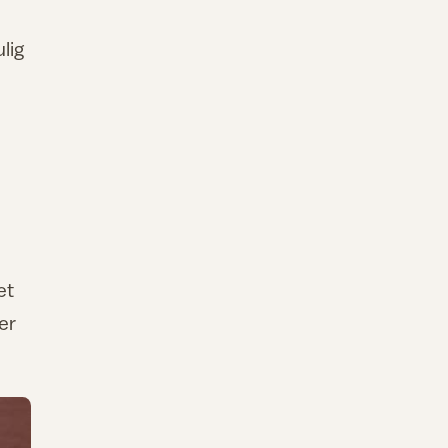
lig
m
et
er