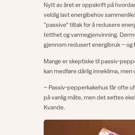
Nytt av året er oppskrift på hvord
veldig lavt energibehov sammenlikne
"passive" tiltak for å redusere ene
tetthet og varmegjenvinning. Derme
gjennom redusert energibruk – og bl
Mange er skeptiske til passiv-pepp
kan medføre dårlig inneklima, men
– Passiv-pepperkakehus får ofte uf
på vanlig måte, men det settes ekst
Kvande.