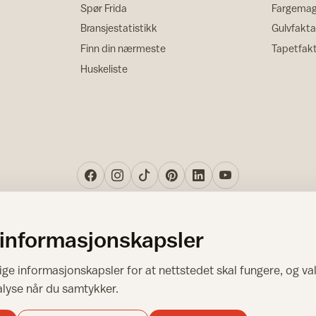
Spør Frida
Fargemag
Bransjestatistikk
Gulvfakta
Finn din nærmeste
Tapetfak
Huskeliste
 informasjonskapsler
Norsk råd for hjem og bygg
ge informasjonskapsler for at nettstedet skal fungere, og val
Copyright © 1995-2026. All Rights Reserved.
alyse når du samtykker.
Ansvarlig redaktør: Helge Bod Vangen