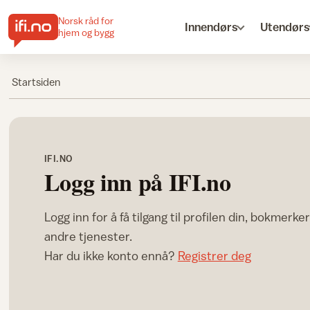
Norsk råd for
Innendørs
Utendørs
hjem og bygg
Startsiden
IFI.NO
Logg inn på IFI.no
Logg inn for å få tilgang til profilen din, bokmerke
andre tjenester.
Har du ikke konto ennå?
Registrer deg