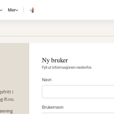
Mer
Ny bruker
Fyll ut informasjonen nedenfor.
Navn
sfritt i
 ifi.no.
Brukernavn
løsning