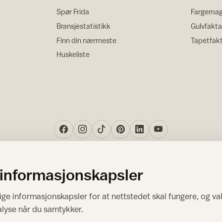
Spør Frida
Fargemag
Bransjestatistikk
Gulvfakta
Finn din nærmeste
Tapetfak
Huskeliste
 informasjonskapsler
Norsk råd for hjem og bygg
ge informasjonskapsler for at nettstedet skal fungere, og val
Copyright © 1995-2026. All Rights Reserved.
alyse når du samtykker.