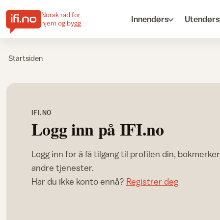
Norsk råd for
Innendørs
Utendørs
hjem og bygg
Startsiden
IFI.NO
Logg inn på IFI.no
Logg inn for å få tilgang til profilen din, bokmerke
andre tjenester.
Har du ikke konto ennå?
Registrer deg