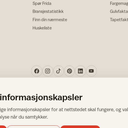
Spør Frida
Fargemag
Bransjestatistikk
Gulvfakta
Finn din nærmeste
Tapetfak
Huskeliste
 informasjonskapsler
Norsk råd for hjem og bygg
ge informasjonskapsler for at nettstedet skal fungere, og val
Copyright © 1995-2026. All Rights Reserved.
alyse når du samtykker.
Ansvarlig redaktør: Helge Bod Vangen